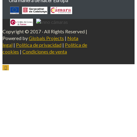
Una manera de hacer Europa
Copyright © 2017 · All Rights Reserved |
Powered by
Globals Projects
|
Nota
legal
|
Política de privacidad
|
Política de
cookies
|
Condiciones de venta