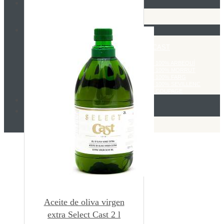
Empresa
Cooperativa Soldebre
Producción aceite de oliva
Nuestro aceite de oliva
Aceite de oliva virgen CAST
Aceite de oliva virgen extra SELECT CAST
Aceite de oliva virgen extra AUREUM
Aceite de oliva virgen extra AUREUM 100% ARBEQUÍ
Aceite de oliva virgen extra AUREUM 100% MORRUT
Aceite de oliva virgen extra AUREUM 100% FARG
Aceite de oliva virgen extra AUREUM 100% SEVILLENC
Aceite de oliva virgen extra AUREUM COUPAGE
Tienda online
Exportación
Cotización
Exportación
Aceite de oliva virgen
extra Select Cast 2 l