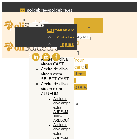
soldebre@soldebre.es
Empresa
Cooperativa
Castellano
Soldebre
Producción aceite
Catalán
de oliva
Inglés
Nuestro aceite de
oliva
Aceite de oliva
Your
virgen CAST
cart:
0
Aceite de oliva
items
virgen extra
SELECT CAST
-
Aceite de oliva
0,00€
virgen extra
AUREUM
Aceite de
oliva virgen
extra
AUREUM
100%
ARBEQUÍ
Aceite de
oliva virgen
extra
AUREUM