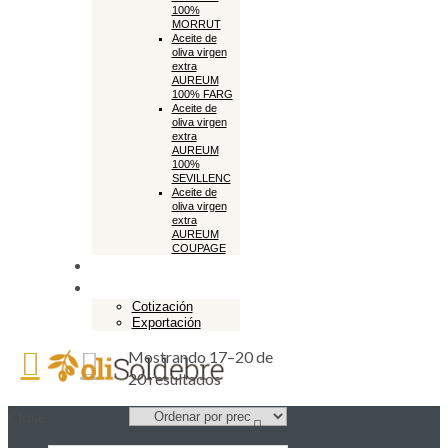
100%
MORRUT
Aceite de
oliva virgen
extra
AUREUM
100% FARG
Aceite de
oliva virgen
extra
AUREUM
100%
SEVILLENC
Aceite de
oliva virgen
extra
AUREUM
COUPAGE
Tienda online
Exportación
Cotización
Exportación
Mostrando 17–20 de
20 resultados
Close