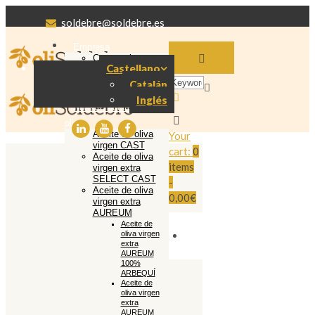
soldebre@soldebre.es
Empresa
Cooperativa
Castellano
Soldebre
Producción aceite
Catalán
de oliva
Inglés
Nuestro aceite de
oliva
Aceite de oliva
Your
virgen CAST
cart:
0
Aceite de oliva
items
virgen extra
SELECT CAST
-
Aceite de oliva
0,00€
virgen extra
AUREUM
Aceite de
oliva virgen
extra
AUREUM
100%
ARBEQUÍ
Aceite de
oliva virgen
extra
AUREUM