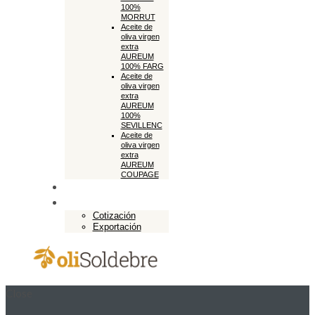
100%
MORRUT
Aceite de
oliva virgen
extra
AUREUM
100% FARG
Aceite de
oliva virgen
extra
AUREUM
100%
SEVILLENC
Aceite de
oliva virgen
extra
AUREUM
COUPAGE
Tienda online
Exportación
Cotización
Exportación
Close