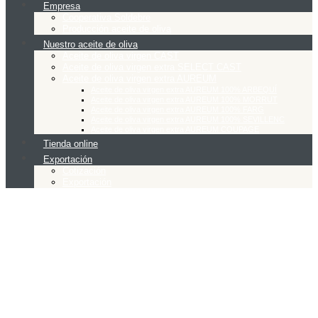
Empresa
Cooperativa Soldebre
Producción aceite de oliva
Nuestro aceite de oliva
Aceite de oliva virgen CAST
Aceite de oliva virgen extra SELECT CAST
Aceite de oliva virgen extra AUREUM
Aceite de oliva virgen extra AUREUM 100% ARBEQUÍ
Aceite de oliva virgen extra AUREUM 100% MORRUT
Aceite de oliva virgen extra AUREUM 100% FARG
Aceite de oliva virgen extra AUREUM 100% SEVILLENC
Aceite de oliva virgen extra AUREUM COUPAGE
Tienda online
Exportación
Cotización
Exportación