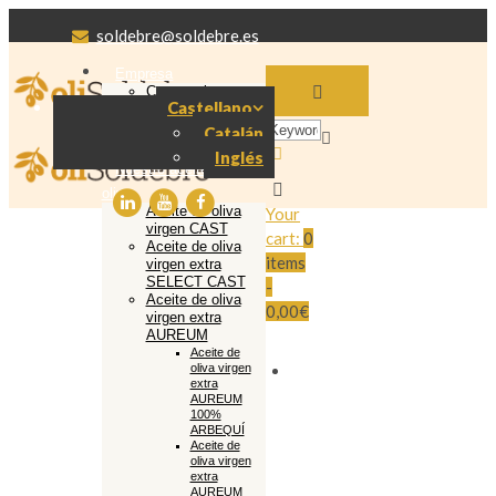
soldebre@soldebre.es
Empresa
Cooperativa
Castellano
Soldebre
Producción aceite
Catalán
de oliva
Inglés
Nuestro aceite de
oliva
Aceite de oliva
Your
virgen CAST
cart:
0
Aceite de oliva
items
virgen extra
SELECT CAST
-
Aceite de oliva
0,00€
virgen extra
AUREUM
Aceite de
oliva virgen
extra
AUREUM
100%
ARBEQUÍ
Aceite de
oliva virgen
extra
AUREUM