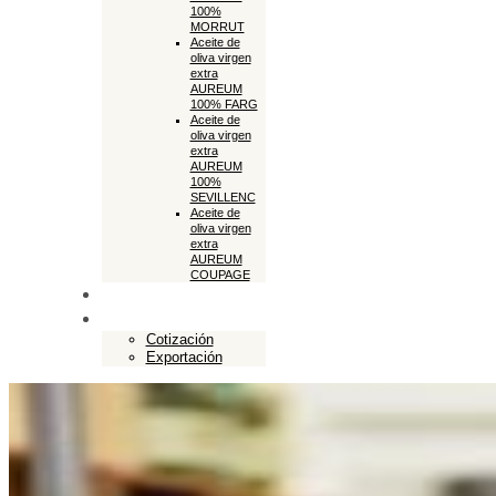
100%
MORRUT
Aceite de
oliva virgen
extra
AUREUM
100% FARG
Aceite de
oliva virgen
extra
AUREUM
100%
SEVILLENC
Aceite de
oliva virgen
extra
AUREUM
COUPAGE
Tienda online
Exportación
Cotización
Exportación
Close