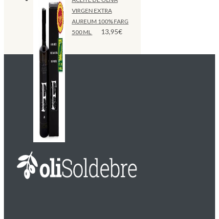
VIRGEN EXTRA
AUREUM 100% FARG
13,95
€
500 ML