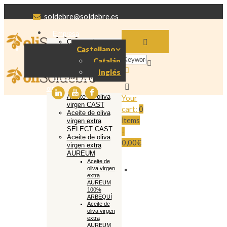
soldebre@soldebre.es
Empresa
Cooperativa
Castellano
Soldebre
Producción aceite
Catalán
de oliva
Inglés
Nuestro aceite de
oliva
Aceite de oliva
Your
virgen CAST
cart:
0
Aceite de oliva
items
virgen extra
SELECT CAST
-
Aceite de oliva
0,00€
virgen extra
AUREUM
Aceite de
oliva virgen
extra
AUREUM
100%
ARBEQUÍ
Aceite de
oliva virgen
extra
AUREUM