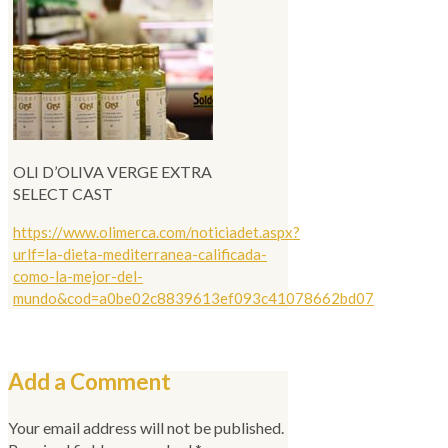
OLI D’OLIVA VERGE EXTRA
SELECT CAST
https://www.olimerca.com/noticiadet.aspx?
urlf=la-dieta-mediterranea-calificada-
como-la-mejor-del-
mundo&cod=a0be02c8839613ef093c41078662bd07
Add a Comment
Your email address will not be published.