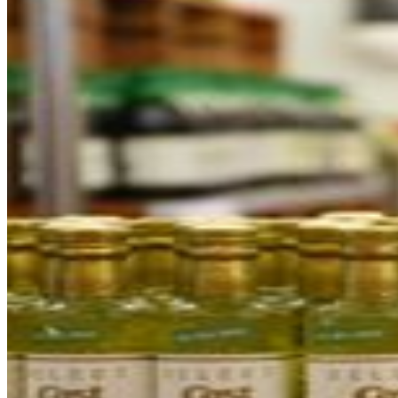
Empresa
Cooperativa Soldebre
Producción aceite de oliva
Nuestro aceite de oliva
Aceite de oliva virgen CAST
Aceite de oliva virgen extra SELECT CAST
Aceite de oliva virgen extra AUREUM
Aceite de oliva virgen extra AUREUM 100% ARBEQUÍ
Aceite de oliva virgen extra AUREUM 100% MORRUT
Aceite de oliva virgen extra AUREUM 100% FARG
Aceite de oliva virgen extra AUREUM 100% SEVILLENC
Aceite de oliva virgen extra AUREUM COUPAGE
Tienda online
Exportación
Cotización
Exportación