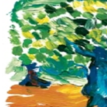
Empresa
Cooperativa Soldebre
Producción aceite de oliva
Nuestro aceite de oliva
Aceite de oliva virgen CAST
Aceite de oliva virgen extra SELECT CAST
Aceite de oliva virgen extra AUREUM
Aceite de oliva virgen extra AUREUM 100% ARBEQUÍ
Aceite de oliva virgen extra AUREUM 100% MORRUT
Aceite de oliva virgen extra AUREUM 100% FARG
Aceite de oliva virgen extra AUREUM 100% SEVILLENC
Aceite de oliva virgen extra AUREUM COUPAGE
Tienda online
Exportación
Cotización
Exportación