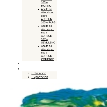
100%
MORRUT
Aceite de
oliva virgen
extra
AUREUM
100% FARG
Aceite de
oliva virgen
extra
AUREUM
100%
SEVILLENC
Aceite de
oliva virgen
extra
AUREUM
COUPAGE
Tienda online
Exportación
Cotización
Exportación
Close