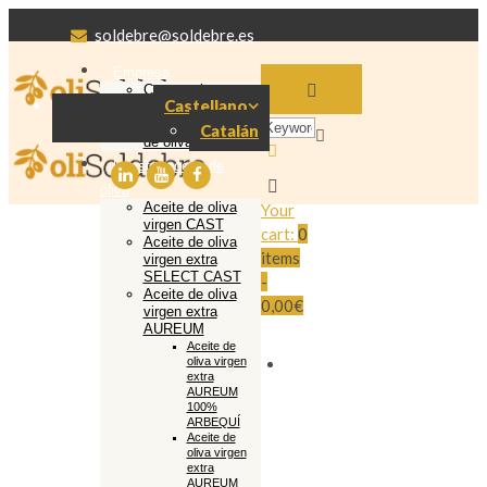
soldebre@soldebre.es
Empresa
Cooperativa
Castellano
Soldebre
Producción aceite
Catalán
de oliva
Nuestro aceite de
oliva
Aceite de oliva
Your
virgen CAST
cart:
0
Aceite de oliva
items
virgen extra
SELECT CAST
-
Aceite de oliva
0,00€
virgen extra
AUREUM
Aceite de
oliva virgen
extra
AUREUM
100%
ARBEQUÍ
Aceite de
oliva virgen
extra
AUREUM