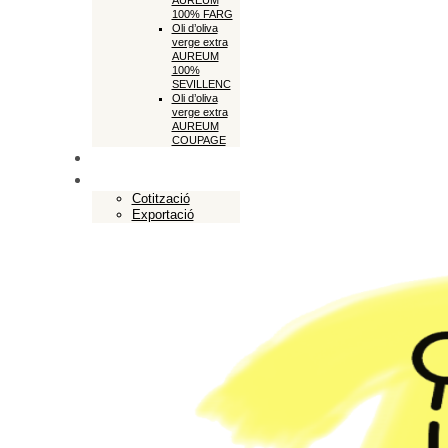
AUREUM
100% FARG
Oli d’oliva
verge extra
AUREUM
100%
SEVILLENC
Oli d’oliva
verge extra
AUREUM
COUPAGE
Botiga en línia
Exportació
Cotització
Exportació
Close
Empresa
Cooperativa Soldebre
Producció oli d’oliva
El nostre oli d’oliva
Oli d’oliva verge CAST
Oli d’oliva verge extra SELECT CAST