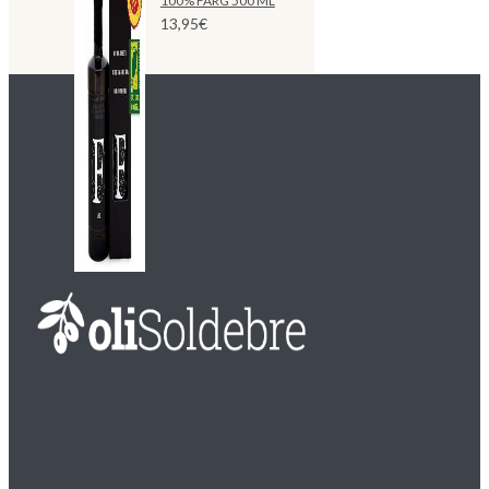
100% FARG 500 ML
13,95
€