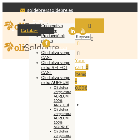
soldebre@soldebre.es
Empresa
Cooperativa
Català
Soldebre
Producció oli
d’oliva
El nostre oli d’oliva
Oli d’oliva verge
CAST
Your
Oli d’oliva verge
cart:
0
extra SELECT
CAST
items
Oli d’oliva verge
-
extra AUREUM
0,00€
Oli d’oliva
verge extra
AUREUM
100%
ARBEQUÍ
Oli d’oliva
verge extra
AUREUM
100%
MORRUT
Oli d’oliva
verge extra