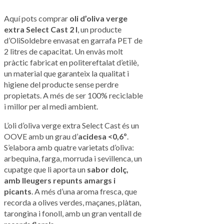
Aquí pots comprar
oli d’oliva verge
extra Select Cast 2 l
, un producte
d’OliSoldebre envasat en garrafa PET de
2 litres de capacitat. Un envàs molt
pràctic fabricat en politereftalat d’etilè,
un material que garanteix la qualitat i
higiene del producte sense perdre
propietats. A més de ser 100% reciclable
i millor per al medi ambient.
L’oli d’oliva verge extra Select Cast és un
OOVE amb un grau d’
acidesa <0,6º
.
S’elabora amb quatre varietats d’oliva:
arbequina, farga, morruda i sevillenca, un
cupatge que li aporta un
sabor dolç,
amb lleugers repunts amargs i
picants
. A més d’una aroma fresca, que
recorda a olives verdes, maçanes, plàtan,
tarongina i fonoll, amb un gran ventall de