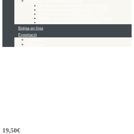
Oli d’oliva verge extra AUREUM
Oli d’oliva verge extra AUREUM 100% ARBEQUÍ
Oli d’oliva verge extra AUREUM 100% MORRUT
Oli d’oliva verge extra AUREUM 100% FARG
Oli d’oliva verge extra AUREUM 100% SEVILLENC
Oli d’oliva verge extra AUREUM COUPAGE
Botiga en línia
Exportació
Cotització
Exportació
19,50
€