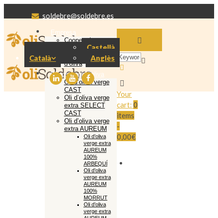
soldebre@soldebre.es
Empresa
Cooperativa
Castellà
Soldebre
Producció oli
Català
Anglès
d’oliva
El nostre oli d’oliva
Oli d’oliva verge
CAST
Your
Oli d’oliva verge
cart:
0
extra SELECT
CAST
items
Oli d’oliva verge
-
extra AUREUM
0,00€
Oli d’oliva
verge extra
AUREUM
100%
ARBEQUÍ
Oli d’oliva
verge extra
AUREUM
100%
MORRUT
Oli d’oliva
verge extra