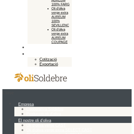
AUREUM
100% FARG
Oli d’oliva
verge extra
AUREUM
100%
SEVILLENC
Oli d’oliva
verge extra
AUREUM
COUPAGE
Botiga en línia
Exportació
Cotització
Exportació
Close
Empresa
Cooperativa Soldebre
Producció oli d’oliva
El nostre oli d’oliva
Oli d’oliva verge CAST
Oli d’oliva verge extra SELECT CAST