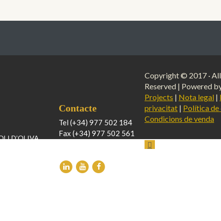
Copyright © 2017 · All
Reserved | Powered b
Projects
|
Nota legal
|
Contacte
privacitat
|
Política de
Condicions de venda
Tel (+34) 977 502 184
Fax (+34) 977 502 561
OLI D’OLIVA
soldebre@soldebre.es
LÍNIA
IÓ