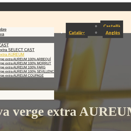
Castellà
ebre
Català
Anglès
iva
 CAST
e extra SELECT CAST
e extra AUREUM
 verge extra AUREUM 100% ARBEQUÍ
a verge extra AUREUM 100% MORRUT
 verge extra AUREUM 100% FARG
 verge extra AUREUM 100% SEVILLENC
 verge extra AUREUM COUPAGE
iva verge extra AURE