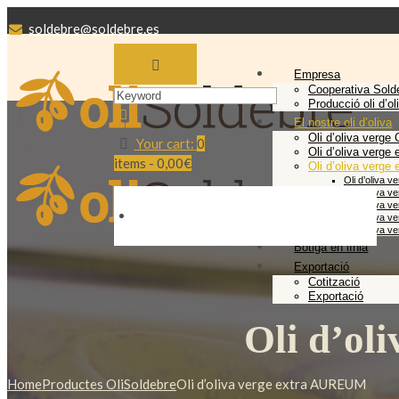
soldebre@soldebre.es
Empresa
Cooperativa Sold
Producció oli d’ol
El nostre oli d’oliva
Oli d’oliva verge
Your cart:
0
Oli d’oliva verg
items -
0,00€
Oli d’oliva verg
Oli d’oliva
Oli d’oliv
Oli d’oliva
Oli d’oliva
Oli d’oliva
Botiga en línia
Exportació
Cotització
Exportació
Oli d’ol
Home
Productes OliSoldebre
Oli d’oliva verge extra AUREUM