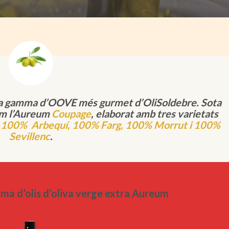
la gamma d’OOVE més gurmet d’OliSoldebre. Sota
m l’Aureum
Coupage
, elaborat amb tres varietats
s
100%
Arbequí,
100% Farg, 100% Morrut i 100%
Sevillenc
.
ma d’olis d’oliva verge extra Aureum