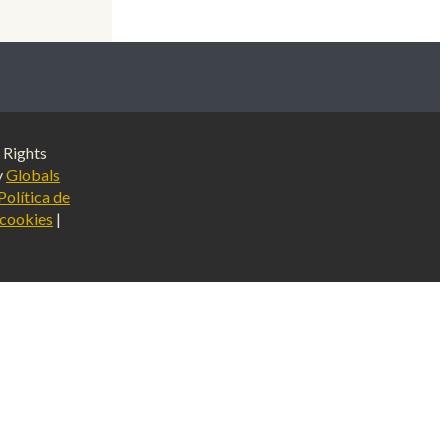
 Rights
y
Globals
Política de
 cookies
|