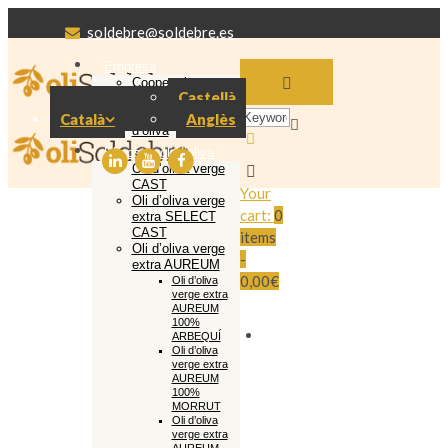
soldebre@soldebre.es
Empresa
Cooperativa
Castellà
Soldebre
Producció oli
Català
Anglès
d’oliva
El nostre oli d’oliva
Oli d’oliva verge
CAST
Your
Oli d’oliva verge
cart:
0
extra SELECT
CAST
items
Oli d’oliva verge
-
extra AUREUM
0,00€
Oli d’oliva
verge extra
AUREUM
100%
ARBEQUÍ
Oli d’oliva
verge extra
AUREUM
100%
MORRUT
Oli d’oliva
verge extra