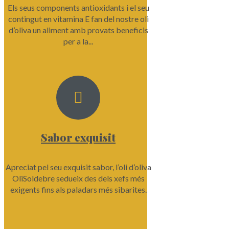
Els seus components antioxidants i el seu
contingut en vitamina E fan del nostre oli
d’oliva un aliment amb provats beneficis
per a la...
Sabor exquisit
Apreciat pel seu exquisit sabor, l’oli d’oliva
OliSoldebre sedueix des dels xefs més
exigents fins als paladars més sibarites.