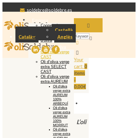
soldebre@soldebre.es
Empresa
Cooperativa
Castellà
Soldebre
Producció oli
Català
Anglès
d’oliva
El nostre oli d’oliva
Oli d’oliva verge
CAST
Your
Oli d’oliva verge
cart:
0
extra SELECT
CAST
items
Oli d’oliva verge
-
extra AUREUM
0,00€
Oli d’oliva
verge extra
AUREUM
100%
ARBEQUÍ
Oli d’oliva
verge extra
AUREUM
L’oli
100%
MORRUT
Oli d’oliva
verge extra