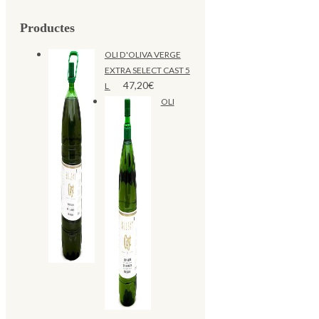
Productes
OLI D'OLIVA VERGE
EXTRA SELECT CAST 5
47,20
€
L
OLI