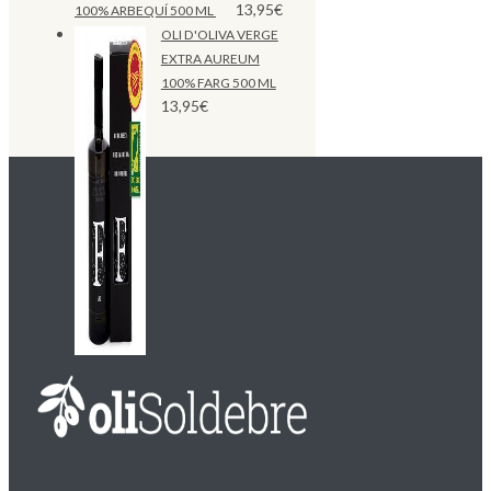
13,95
€
100% ARBEQUÍ 500 ML
OLI D'OLIVA VERGE
EXTRA AUREUM
100% FARG 500 ML
13,95
€