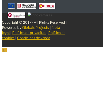
Copyright © 2017 · All Rights Reserved |
Powered by
Globals Projects
|
Nota
legal
|
Política de privacitat
|
Política de
cookies
|
Condicions de venda