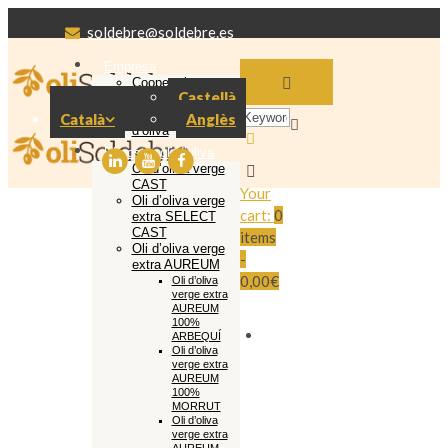
soldebre@soldebre.es
Empresa
Cooperativa
Castellà
Soldebre
Producció oli
Català
Anglès
d’oliva
El nostre oli d’oliva
Oli d’oliva verge
CAST
Your
Oli d’oliva verge
cart:
0
extra SELECT
CAST
items
Oli d’oliva verge
-
extra AUREUM
0,00€
Oli d’oliva
verge extra
AUREUM
100%
ARBEQUÍ
Oli d’oliva
verge extra
AUREUM
100%
MORRUT
Oli d’oliva
verge extra