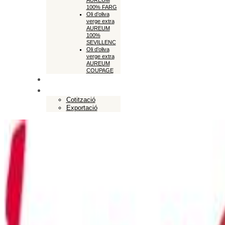
AUREUM
100% FARG
Oli d’oliva
verge extra
AUREUM
100%
SEVILLENC
Oli d’oliva
verge extra
AUREUM
COUPAGE
Botiga en línia
Exportació
Cotització
Exportació
Close
Empresa
Cooperativa Soldebre
Producció oli d’oliva
El nostre oli d’oliva
Oli d’oliva verge CAST
Oli d’oliva verge extra SELECT CAST