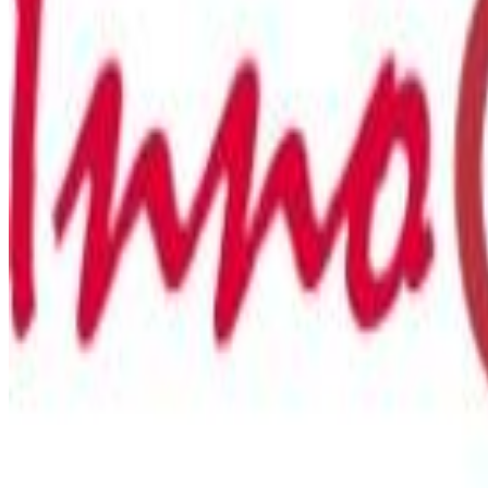
Oli d’oliva verge extra AUREUM
Oli d’oliva verge extra AUREUM 100% ARBEQUÍ
Oli d’oliva verge extra AUREUM 100% MORRUT
Oli d’oliva verge extra AUREUM 100% FARG
Oli d’oliva verge extra AUREUM 100% SEVILLENC
Oli d’oliva verge extra AUREUM COUPAGE
Botiga en línia
Exportació
Cotització
Exportació