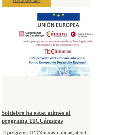
LLEGIU-NE MÉS
Soldebre ha estat admès al
programa TICCámaras
El programa TICCámaras, cofinançat pel