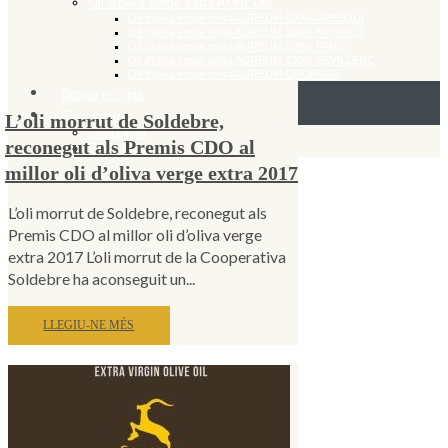
Oli d’oliva verge extra AUREUM
Oli d’oliva verge extra AUREUM 100% ARBEQUÍ
Oli d’oliva verge extra AUREUM 100% MORRUT
Oli d’oliva verge extra AUREUM 100% FARG
Oli d’oliva verge extra AUREUM 100% SEVILLENC
Oli d’oliva verge extra AUREUM COUPAGE
Botiga en línia
Exportació
L’oli morrut de Soldebre,
Cotització
reconegut als Premis CDO al
Exportació
millor oli d’oliva verge extra 2017
L’oli morrut de Soldebre, reconegut als
Premis CDO al millor oli d’oliva verge
extra 2017 L’oli morrut de la Cooperativa
Soldebre ha aconseguit un...
LLEGIU-NE MÉS