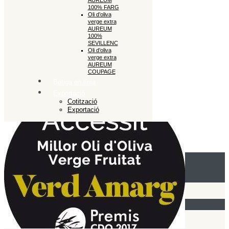
AUREUM
100% FARG
Oli d’oliva
verge extra
AUREUM
100%
SEVILLENC
Oli d’oliva
verge extra
AUREUM
COUPAGE
Botiga en línia
Exportació
Cotització
Exportació
Close
Empresa
Cooperativa Soldebre
Producció oli d’oliva
El nostre oli d’oliva
Oli d’oliva verge CAST
Oli d’oliva verge extra SELECT CAST