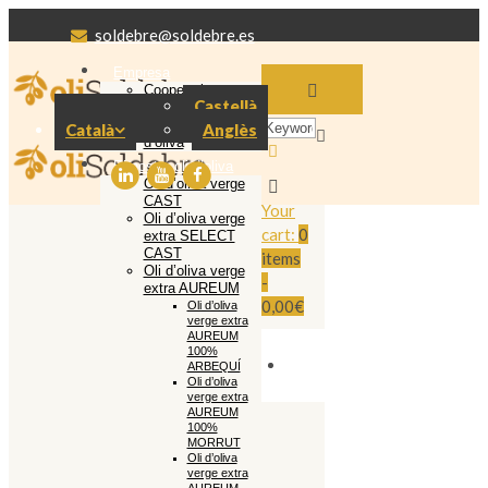
soldebre@soldebre.es
Empresa
Cooperativa
Castellà
Soldebre
Producció oli
Català
Anglès
d’oliva
El nostre oli d’oliva
Oli d’oliva verge
CAST
Your
Oli d’oliva verge
cart:
0
extra SELECT
CAST
items
Oli d’oliva verge
-
extra AUREUM
0,00€
Oli d’oliva
verge extra
AUREUM
100%
ARBEQUÍ
Oli d’oliva
verge extra
AUREUM
100%
MORRUT
Oli d’oliva
verge extra