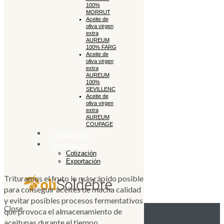
100%
MORRUT
Aceite de
oliva virgen
extra
AUREUM
100% FARG
Aceite de
oliva virgen
extra
AUREUM
100%
SEVILLENC
Aceite de
oliva virgen
extra
AUREUM
COUPAGE
Tienda online
Exportación
Cotización
Exportación
Trituramos el fruto lo más rápido posible
para conseguir aceites de mucha calidad
y evitar posibles procesos fermentativos
Close
que provoca el almacenamiento de
aceitunas durante el tiempo.