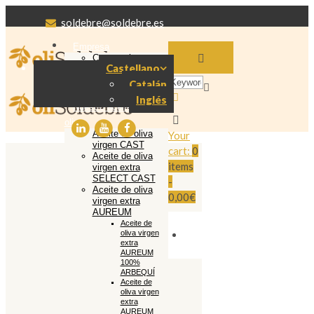
soldebre@soldebre.es
Empresa
Cooperativa
Castellano
Soldebre
Producción aceite
Catalán
de oliva
Inglés
Nuestro aceite de
oliva
Aceite de oliva
Your
virgen CAST
cart:
0
Aceite de oliva
items
virgen extra
SELECT CAST
-
Aceite de oliva
0,00€
virgen extra
AUREUM
Aceite de
oliva virgen
extra
AUREUM
100%
ARBEQUÍ
Aceite de
oliva virgen
extra
AUREUM