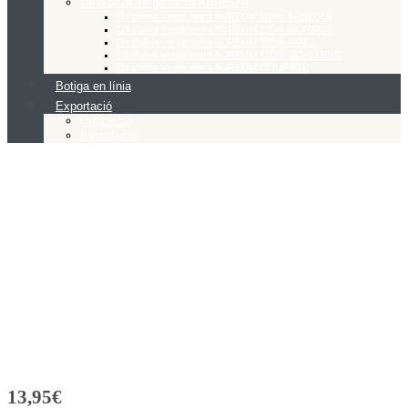
Oli d’oliva verge extra AUREUM
Oli d’oliva verge extra AUREUM 100% ARBEQUÍ
Oli d’oliva verge extra AUREUM 100% MORRUT
Oli d’oliva verge extra AUREUM 100% FARG
Oli d’oliva verge extra AUREUM 100% SEVILLENC
Oli d’oliva verge extra AUREUM COUPAGE
Botiga en línia
Exportació
Cotització
Exportació
13,95
€