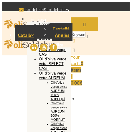
soldebre@soldebre.es
Empresa
Cooperativa
Castellà
Soldebre
Producció oli
Català
Anglès
d’oliva
El nostre oli d’oliva
Oli d’oliva verge
CAST
Your
Oli d’oliva verge
cart:
0
extra SELECT
CAST
items
Oli d’oliva verge
-
extra AUREUM
0,00€
Oli d’oliva
verge extra
AUREUM
100%
ARBEQUÍ
Oli d’oliva
verge extra
AUREUM
100%
MORRUT
Oli d’oliva
verge extra