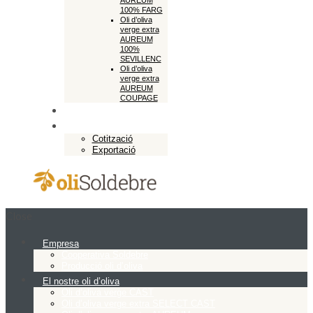
AUREUM
100% FARG
Oli d’oliva
verge extra
AUREUM
100%
SEVILLENC
Oli d’oliva
verge extra
AUREUM
COUPAGE
Botiga en línia
Exportació
Cotització
Exportació
Close
Empresa
Cooperativa Soldebre
Producció oli d’oliva
El nostre oli d’oliva
Oli d’oliva verge CAST
Oli d’oliva verge extra SELECT CAST