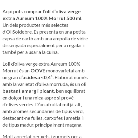
Aquí pots comprar l’
oli d’oliva verge
extra Aureum 100% Morrut 500 ml
.
Un dels productes més selectes
d’OliSoldebre. Es presenta en una petita
capsa de cartó amb una ampolla de vidre
dissenyada especialment per a regalar i
també per a usar a la cuina.
L’oli d’oliva verge extra Aureum 100%
Morrut és un
OOVE
monovarietal amb
un grau d’
acidesa <0,4º
. Elaborat només
amb la varietat d’oliva morruda, és un oli
bastant amarg i picant
, ben equilibrat
en dolçor i una mica aspre si prové
d’olives verdes. D’un afruitat mitjà-alt,
amb aromes secundàries de tipus verd,
destacant-ne fulles, carxofes i ametla, i
de tipus madur, principalment maçana.
Molt apreciat per xefs i gurmets per a