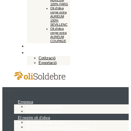
AUREUM
100% FARG
Oli d’oliva
verge extra
AUREUM
100%
SEVILLENC
Oli d’oliva
verge extra
AUREUM
COUPAGE
Botiga en línia
Exportació
Cotització
Exportació
Close
Empresa
Cooperativa Soldebre
Producció oli d’oliva
El nostre oli d’oliva
Oli d’oliva verge CAST
Oli d’oliva verge extra SELECT CAST