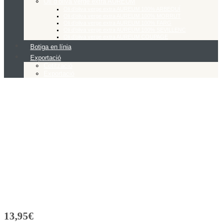
Oli d’oliva verge extra AUREUM
Oli d’oliva verge extra AUREUM 100% ARBEQUÍ
Oli d’oliva verge extra AUREUM 100% MORRUT
Oli d’oliva verge extra AUREUM 100% FARG
Oli d’oliva verge extra AUREUM 100% SEVILLENC
Oli d’oliva verge extra AUREUM COUPAGE
Botiga en línia
Exportació
Cotització
Exportació
13,95
€