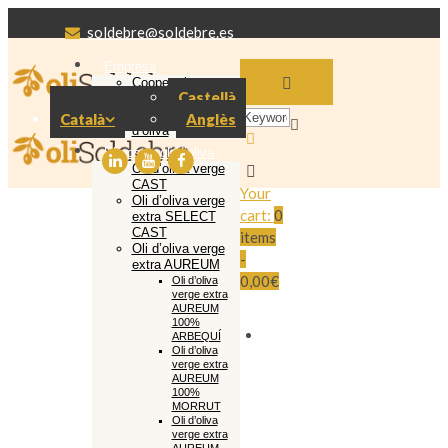
soldebre@soldebre.es
Empresa
Cooperativa
Castellà
Soldebre
Producció oli
Català
Anglès
d’oliva
El nostre oli d’oliva
Oli d’oliva verge
CAST
Your
Oli d’oliva verge
cart:
0
extra SELECT
CAST
items
Oli d’oliva verge
-
extra AUREUM
0,00€
Oli d’oliva
verge extra
AUREUM
100%
ARBEQUÍ
Oli d’oliva
verge extra
AUREUM
100%
MORRUT
Oli d’oliva
verge extra