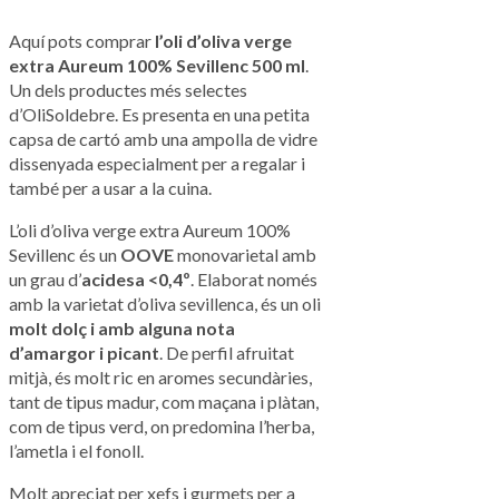
Aquí pots comprar
l’oli d’oliva verge
extra Aureum 100% Sevillenc 500 ml
.
Un dels productes més selectes
d’OliSoldebre. Es presenta en una petita
capsa de cartó amb una ampolla de vidre
dissenyada especialment per a regalar i
també per a usar a la cuina.
L’oli d’oliva verge extra Aureum 100%
Sevillenc és un
OOVE
monovarietal amb
un grau d’
acidesa <0,4º
. Elaborat només
amb la varietat d’oliva sevillenca, és un oli
molt dolç i amb alguna nota
d’amargor i picant
. De perfil afruitat
mitjà, és molt ric en aromes secundàries,
tant de tipus madur, com maçana i plàtan,
com de tipus verd, on predomina l’herba,
l’ametla i el fonoll.
Molt apreciat per xefs i gurmets per a